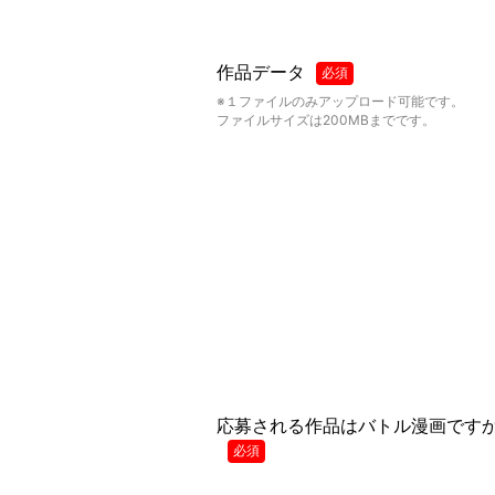
作品データ
必須
※１ファイルのみアップロード可能です。
ファイルサイズは200MBまでです。
応募される作品はバトル漫画です
必須